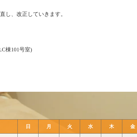
直し、改正していきます。
C棟101号室)
日
月
火
水
木
金