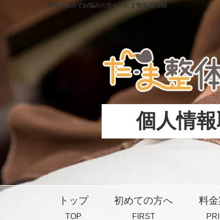
コ
身体の痛みでお悩みの方へ – たま整体.整骨院
ン
テ
ン
ツ
へ
ス
キ
ッ
プ
個人情報
トップ
初めての方へ
料金
TOP
FIRST
PR