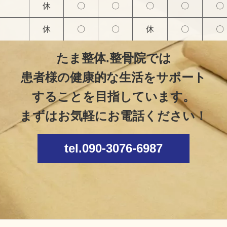
休
〇
〇
〇
〇
〇
休
〇
〇
休
〇
〇
たま整体.整骨院では
患者様の健康的な生活をサポート
することを目指しています。
まずはお気軽にお電話ください！
tel.090-3076-6987