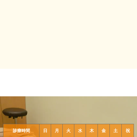
診療時間
日
月
火
水
木
金
土
祝