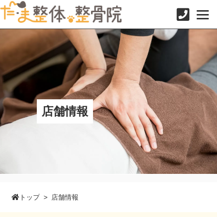
コ
ン
テ
ン
ツ
へ
ス
キ
ッ
プ
店舗情報
トップ
>
店舗情報