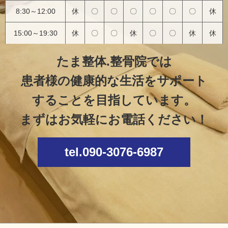
8:30～12:00
休
〇
〇
〇
〇
〇
〇
休
15:00～19:30
休
〇
〇
休
〇
〇
休
休
たま整体.整骨院では
患者様の健康的な生活をサポート
することを目指しています。
まずはお気軽にお電話ください！
tel.090-3076-6987