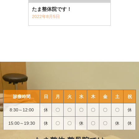
たま整体院です！
2022年8月5日
診療時間
日
月
火
水
木
金
土
祝
8:30～12:00
休
〇
〇
〇
〇
〇
〇
休
15:00～19:30
休
〇
〇
休
〇
〇
休
休