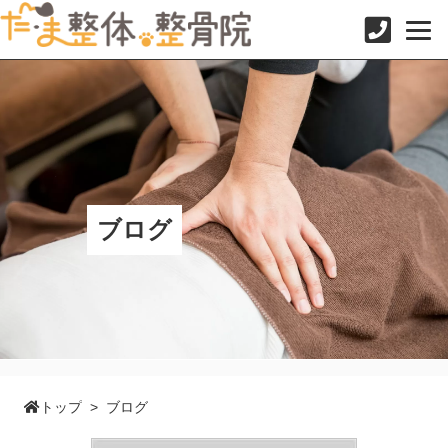
コ
ン
テ
ン
ツ
へ
ス
キ
ッ
プ
ブログ
トップ
>
ブログ